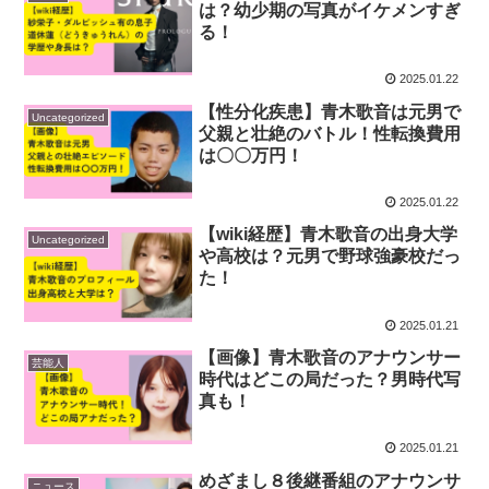
は？幼少期の写真がイケメンすぎ
る！
2025.01.22
【性分化疾患】青木歌音は元男で
Uncategorized
父親と壮絶のバトル！性転換費用
は〇〇万円！
2025.01.22
【wiki経歴】青木歌音の出身大学
Uncategorized
や高校は？元男で野球強豪校だっ
た！
2025.01.21
【画像】青木歌音のアナウンサー
芸能人
時代はどこの局だった？男時代写
真も！
2025.01.21
めざまし８後継番組のアナウンサ
ニュース