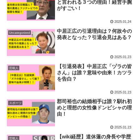
と言われる３つの理由！経営手腕
がすごい！
2025.01.24
中居正広の引退理由は？何故今の
Uncategorized
発表となった？引退会見はある？
2025.01.23
【引退発表】中居正広「ヅラの皆
芸能人
さん」は誰？意味や由来！カツラ
を告白？
2025.01.23
郡司裕也の結婚相手は誰？馴れ初
スポーツ
めと理想の女性像ドンピシャの理
由！
2025.01.23
【wiki経歴】道休蓮の身長や学歴
芸能人