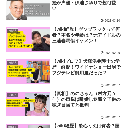
姪が声優・伊達さゆりで超可愛
い！
2025.03.10
【wiki経歴】ゲソブラックって何
芸能人
者？本名や年齢は？元アイドルの
三浦春馬似イケメン！
2025.02.09
【wikiプロフ】犬塚浩弁護士の学
芸能人
歴・経歴！ワイドナショー出演で
フジテレビ御用達だった？
2025.02.07
【真相】ののちゃん（村方乃々
芸能人
佳）の両親は離婚し退職？子供の
稼ぎ目当てと批判！
2025.02.07
【wiki経歴】歌心りえは何者？国
芸能人