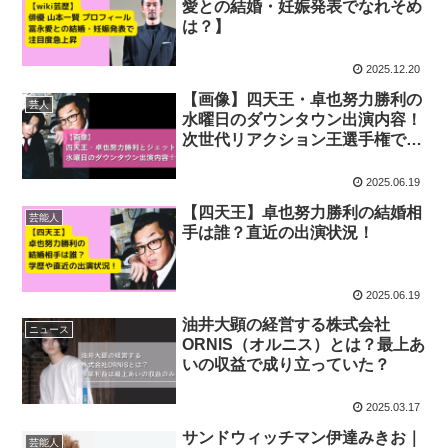
愛との結婚・妊娠発表でなれそめ
は？】
2025.12.20
【画像】四天王・卓也努力勝利の
芸人
水曜日のダウンタウン出演内容！
次世代リアクション王選手権で活
躍！
2025.06.19
【四天王】卓也努力勝利の結婚相
芸能人
手は誰？直近の出演状況！
2025.06.19
油井大顕の経営する株式会社
ニュース
ORNIS（オルニス）とは？最上あ
いの収益で成り立っていた？
2025.03.17
サンドウィッチマン伊達みきお｜
芸能人