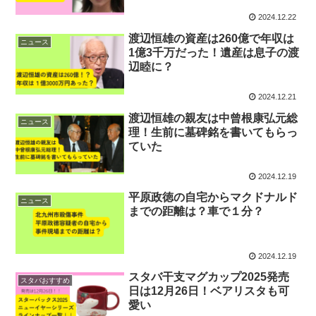
2024.12.22
渡辺恒雄の資産は260億で年収は
ニュース
1億3千万だった！遺産は息子の渡
辺睦に？
2024.12.21
渡辺恒雄の親友は中曾根康弘元総
ニュース
理！生前に墓碑銘を書いてもらっ
ていた
2024.12.19
平原政徳の自宅からマクドナルド
ニュース
までの距離は？車で１分？
2024.12.19
スタバ干支マグカップ2025発売
スタバおすすめ
日は12月26日！ベアリスタも可
愛い