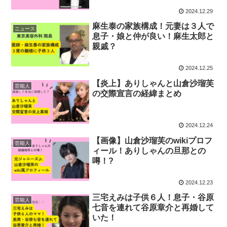
2024.12.29
麻生泰の家族構成！元妻は３人で
ニュース
息子・娘と仲が良い！麻生太郎と
親戚？
2024.12.25
【炎上】ありしゃんと山倉沙瑠芙
芸能人
の交際宣言の経緯まとめ
2024.12.24
【画像】山倉沙瑠芙のwikiプロフ
芸能人
ィール！ありしゃんの旦那との
噂！?
2024.12.23
三宅えみは子供６人！息子・谷原
芸能人
七音を連れて谷原章介と再婚して
いた！