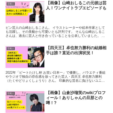
【画像】山崎おしるこの元彼は芸
芸能人
人！ワンナイトラブエピソードも
ピン芸人の山崎おしるこさん。 イラストレーターや絵本作家として
も活躍し、その美貌から可愛いとも評判です。 そんな山崎おしるこ
さんは、過去に芸人と付き合っていることを公表していました。 ま
た、ワンナイトラブの経験もある山崎おしるこさん。そのエ...
【四天王】卓也努力勝利の結婚相
芸能人
手は誰？直近の出演状況！
2022年「ビートたけし杯 お笑い日本一」で優勝し、バラエティ番組
やラジオで独自の存在感を放ってきた芸人・四天王 卓也努力勝利
（たくやどりょくしょうり）さん。 印象的な芸名に負けないユニー
クなキャラクターと、家庭的な一面をもつ彼ですが、結婚...
【画像】山倉沙瑠芙のwikiプロフ
芸能人
ィール！ありしゃんの旦那との
噂！?