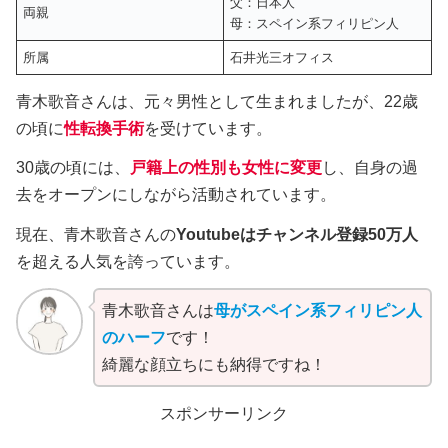
父：日本人
両親
母：スペイン系フィリピン人
所属
石井光三オフィス
青木歌音さんは、元々男性として生まれましたが、22歳
の頃に
性転換手術
を受けています。
30歳の頃には、
戸籍上の性別も女性に変更
し、自身の過
去をオープンにしながら活動されています。
現在、青木歌音さんの
Youtubeはチャンネル登録50万人
を超える人気を誇っています。
青木歌音さんは
母がスペイン系フィリピン人
のハーフ
です！
綺麗な顔立ちにも納得ですね！
スポンサーリンク