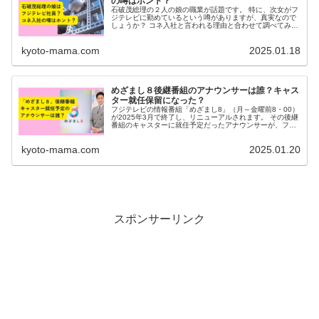
の噂はホント？
石破茂総理の２人の娘の職業が話題です。 特に、次女がフ
ジテレビに勤めているという噂がありますが、真実なので
しょうか？ コネ入社と言われる理由と合わせて調べてみま
した。 石破茂の家族構成 石破茂総理大臣は、妻・娘２人
の４人家族です。 娘２人の...
kyoto-mama.com
2025.01.18
めざまし８後継番組のアナウンサーは誰？キャス
ター就任保留になった？
フジテレビの情報番組「めざまし8」（月～金曜前8・00）
が2025年3月で終了し、リニューアルされます。 その後継
番組のキャスターに就任予定だったアナウンサーが、フジ
テレビの一連のトラブルにより出演保留となったニュース
がありました。 後継番...
kyoto-mama.com
2025.01.20
スポンサーリンク