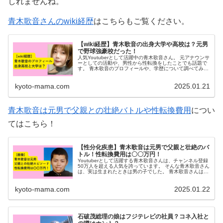
しれませんね。
青木歌音さんのwiki経歴
はこちらもご覧ください。
【wiki経歴】青木歌音の出身大学や高校は？元男
で野球強豪校だった！
人気Youtuberとして活躍中の青木歌音さん。 元アナウンサ
ーとしての活動や、男性から性転換をしたことでも話題で
す。 青木歌音のプロフィールや、学歴について調べてみま
した。 青木歌音wiki風プロフィール 氏名青木歌音（あお
き かのん）本...
kyoto-mama.com
2025.01.21
青木歌音は元男で父親との壮絶バトルや性転換費用
につい
てはこちら！
【性分化疾患】青木歌音は元男で父親と壮絶のバ
トル！性転換費用は〇〇万円！
Youtuberとして活躍する青木歌音さんは、チャンネル登録
50万人を超える人気を誇っています。 そんな青木歌音さん
は、実は生まれたときは男の子でした。 青木歌音さんは、
性分化疾患で、成長する過程で体が女性的に変化する体質
だったそう。 自身...
kyoto-mama.com
2025.01.22
石破茂総理の娘はフジテレビの社員？コネ入社と