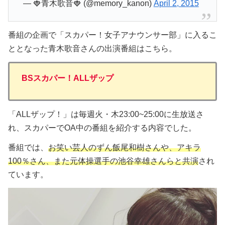
— 🍓青木歌音🍓 (@memory_kanon)
April 2, 2015
番組の企画で「スカパー！女子アナウンサー部」に入るこ
ととなった青木歌音さんの出演番組はこちら。
BSスカパー！ALLザップ
「ALLザップ！」は毎週火・木23:00~25:00に生放送さ
れ、スカパーでOA中の番組を紹介する内容でした。
番組では、
お笑い芸人のずん飯尾和樹さんや、アキラ
100％さん、また元体操選手の池谷幸雄さんらと共演
され
ています。