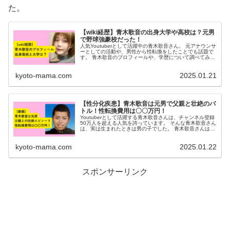
た。
【wiki経歴】青木歌音の出身大学や高校は？元男
で野球強豪校だった！
人気Youtuberとして活躍中の青木歌音さん。 元アナウンサ
ーとしての活動や、男性から性転換をしたことでも話題で
す。 青木歌音のプロフィールや、学歴について調べてみま
した。 青木歌音wiki風プロフィール 氏名青木歌音（あお
き かのん）本...
kyoto-mama.com
2025.01.21
【性分化疾患】青木歌音は元男で父親と壮絶のバ
トル！性転換費用は〇〇万円！
Youtuberとして活躍する青木歌音さんは、チャンネル登録
50万人を超える人気を誇っています。 そんな青木歌音さん
は、実は生まれたときは男の子でした。 青木歌音さんは、
性分化疾患で、成長する過程で体が女性的に変化する体質
だったそう。 自身...
kyoto-mama.com
2025.01.22
スポンサーリンク