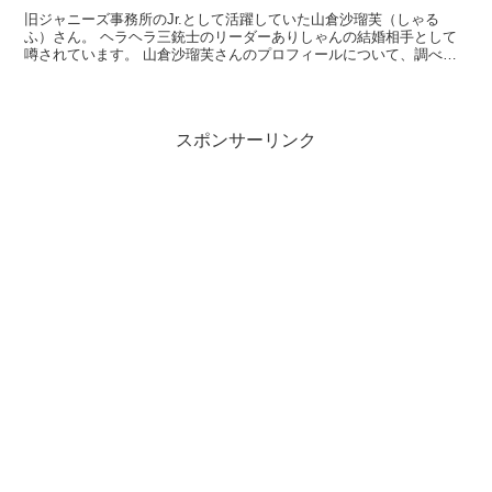
旧ジャニーズ事務所のJr.として活躍していた山倉沙瑠芙（しゃる
ふ）さん。 ヘラヘラ三銃士のリーダーありしゃんの結婚相手として
噂されています。 山倉沙瑠芙さんのプロフィールについて、調べて
みました。 山倉沙瑠芙のwiki風プロフィール 氏名山...
スポンサーリンク