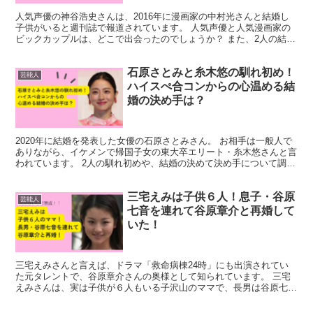
人気声優の神谷浩史さんは、2016年に漫画家の中村光さんと結婚し
子供がいると週刊誌で報道されています。 人気声優と人気漫画家の
ビックカップルは、どこで出会ったのでしょうか？ また、2人の結婚
を裏付けるエピソードと合わせて調べてみました！ 神...
石原さとみと糸木悠の馴れ初め！
芸能人
ハイスぺ合コンからの心温める結
婚の決め手は？
2020年に結婚を発表した女優の石原さとみさん。 お相手は一般人で
ありながら、イケメンで帰国子女の東大卒エリート・糸木悠さんと言
われています。 2人の馴れ初めや、結婚の決めて決め手について調べ
てみました。 石原さとみと糸木悠の馴れ初め 石原...
三宅えみは子供６人！息子・谷原
芸能人
七音を連れて谷原章介と再婚して
いた！
三宅えみさんと言えば、ドラマ「救命病棟24時」にも出演されてい
た元タレントで、谷原章介さんの奥様として知られています。 三宅
えみさんは、実は子供が６人もいる子沢山のママで、長男は谷原七音
さんです。 谷原章介と三宅えみさんは、たくさんのお子さ...