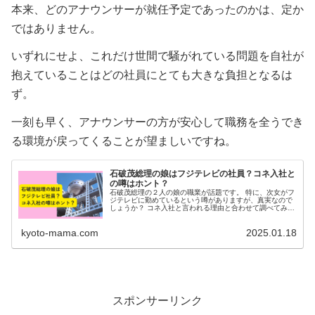
本来、どのアナウンサーが就任予定であったのかは、定か
ではありません。
いずれにせよ、これだけ世間で騒がれている問題を自社が
抱えていることはどの社員にとても大きな負担となるは
ず。
一刻も早く、アナウンサーの方が安心して職務を全うでき
る環境が戻ってくることが望ましいですね。
石破茂総理の娘はフジテレビの社員？コネ入社と
の噂はホント？
石破茂総理の２人の娘の職業が話題です。 特に、次女がフ
ジテレビに勤めているという噂がありますが、真実なので
しょうか？ コネ入社と言われる理由と合わせて調べてみま
した。 石破茂の家族構成 石破茂総理大臣は、妻・娘２人
の４人家族です。 娘２人の...
kyoto-mama.com
2025.01.18
スポンサーリンク