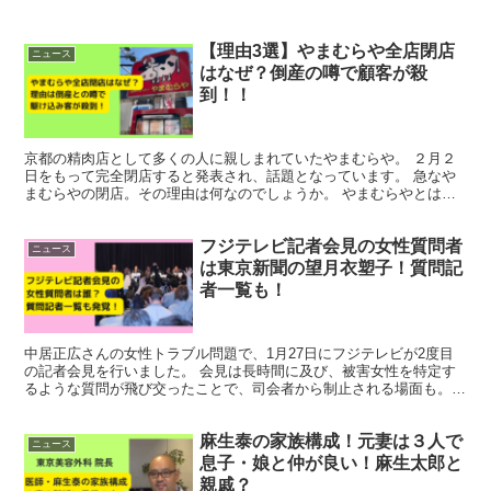
【理由3選】やまむらや全店閉店
ニュース
はなぜ？倒産の噂で顧客が殺
到！！
京都の精肉店として多くの人に親しまれていたやまむらや。 ２月２
日をもって完全閉店すると発表され、話題となっています。 急なや
まむらやの閉店。その理由は何なのでしょうか。 やまむらやとは？
「やまむらや」は京都市右京区の天神川に本店を構え、山...
フジテレビ記者会見の女性質問者
ニュース
は東京新聞の望月衣塑子！質問記
者一覧も！
中居正広さんの女性トラブル問題で、1月27日にフジテレビが2度目
の記者会見を行いました。 会見は長時間に及び、被害女性を特定す
るような質問が飛び交ったことで、司会者から制止される場面も。
今回の記者会見で質問していた記者とその所属について調...
麻生泰の家族構成！元妻は３人で
ニュース
息子・娘と仲が良い！麻生太郎と
親戚？