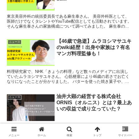
東京美容外科の統括委員長である麻生泰さん。 美容外科医として、
医師だけでなくタレントやYouTube配信としても活動されています。
そんな麻生泰さんの家族構成について調べてみました。 麻生泰のプ
ロフィール 氏名麻生 泰（あそう とおる）本名...
【46歳で急逝】ムラヨシマサユキ
ニュース
のwiki経歴！出身や家族は？有名
マンガ料理監修も！
料理研究家で、NHK「きょうの料理」など数々のメディアに出演し
ていたムラヨシマサユキさん。 心筋梗塞により46歳の若さでお亡く
なりになったことが分かりました。 バターを使った焼き菓子や、栗
を使ったレシピなど、たくさんの人気料理にファンも多く...
油井大顕の経営する株式会社
ニュース
ORNIS（オルニス）とは？最上あ
いの収益で成り立っていた？
配信中に突如襲われ、命を奪われてしまったライバーの最上あい（佐
藤愛里）さん。 Xでは、最上あいさんの婚約者だったという男性が名
メニュー
ホーム
検索
トップ
サイドバー
乗り出ています。 その人物の名は、油井大顕（ゆい だいけん）さ