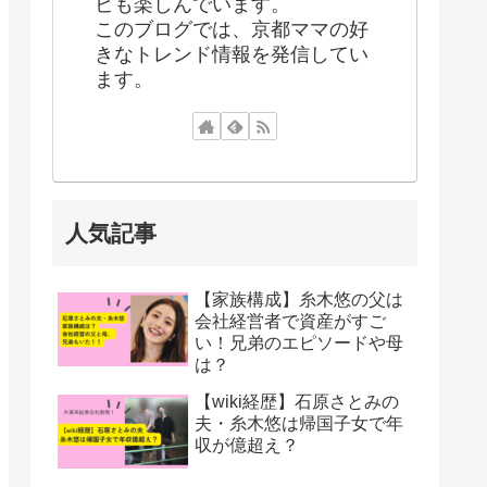
ビも楽しんでいます。
このブログでは、京都ママの好
きなトレンド情報を発信してい
ます。
人気記事
【家族構成】糸木悠の父は
会社経営者で資産がすご
い！兄弟のエピソードや母
は？
【wiki経歴】石原さとみの
夫・糸木悠は帰国子女で年
収が億超え？