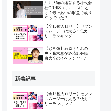
油井大顕の経営する株式会
社ORNIS（オルニス）と
は？最上あいの収益で成り
立っていた？
【全15種カロリー】セブン
スムージーは太る？低カロ
リーランキング！
【顔画像】石原さとみの
夫・糸木悠が経済紙登場！
東大卒のイケメンだった！
新着記事
【全15種カロリー】セブン
スムージーは太る？低カロ
リーランキング！