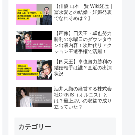
【俳優 山本一賢 Wiki経歴｜
冨永愛との結婚・妊娠発表
でなれそめは？】
【画像】四天王・卓也努力
勝利の水曜日のダウンタウ
ン出演内容！次世代リアク
ション王選手権で活躍！
【四天王】卓也努力勝利の
結婚相手は誰？直近の出演
状況！
油井大顕の経営する株式会
社ORNIS（オルニス）と
は？最上あいの収益で成り
立っていた？
カテゴリー