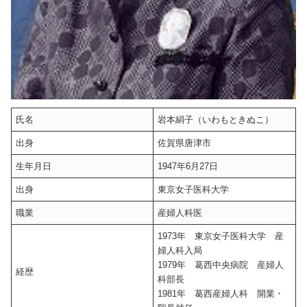
氏名
岩本絹子（いわもときぬこ）
出身
佐賀県唐津市
生年月日
1947年6月27日
出身
東京女子医科大学
職業
産婦人科医
1973年 東京女子医科大学 産
婦人科入局
1979年 葛西中央病院 産婦人
経歴
科部長
1981年 葛西産婦人科 開業・