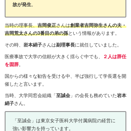
故が発生
。
当時の理事長、
吉岡俊正
さんは
創業者吉岡弥生さんの夫・
吉岡荒太さんの3番目の弟の孫
という情報があります。
その時、
岩本絹子
さんは
副理事長
に就任していました。
医療事故で大学の信頼が大きく揺らぐ中でも、
２人は辞任
を固辞
。
国からの様々な勧告を受ける中、半ば強行して学長選を開
催したと言います。
当時、大学同窓会組織「
至誠会
」の会長も務めていた
岩本
絹子
さん。
「至誠会」は東京女子医科大学付属病院の経営に
強い影響力を持っています。