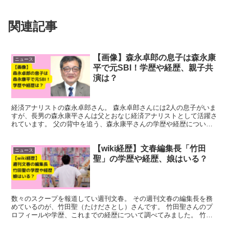
関連記事
【画像】森永卓郎の息子は森永康
ニュース
平で元SBI！学歴や経歴、親子共
演は？
経済アナリストの森永卓郎さん。 森永卓郎さんには2人の息子がいま
すが、長男の森永康平さんは父とおなじ経済アナリストとして活躍さ
れています。 父の背中を追う、森永康平さんの学歴や経歴について
調べてみました。 森永康平プロフィール 氏名森永康平...
【wiki経歴】文春編集長「竹田
ニュース
聖」の学歴や経歴、娘はいる？
数々のスクープを報道してい週刊文春。 その週刊文春の編集長を務
めているのが、竹田聖（たけださとし）さんです。 竹田聖さんのプ
ロフィールや学歴、これまでの経歴について調べてみました。 竹田
聖wiki風プロフィール 氏名竹田聖（たけだ さとし）...