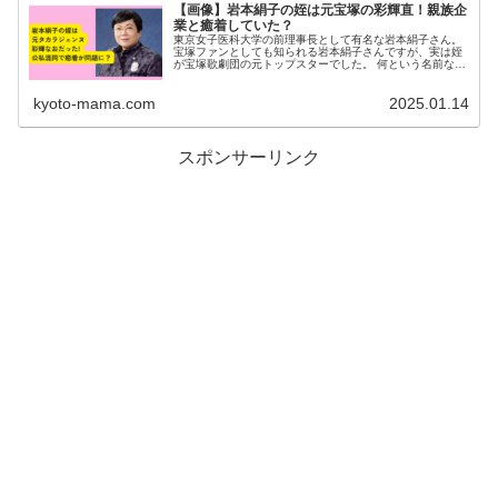
【画像】岩本絹子の姪は元宝塚の彩輝直！親族企
業と癒着していた？
東京女子医科大学の前理事長として有名な岩本絹子さん。
宝塚ファンとしても知られる岩本絹子さんですが、実は姪
が宝塚歌劇団の元トップスターでした。 何という名前なの
か、また姪の夫が幹部をつとめる企業との癒着の噂につい
ても調べてみました。 岩本絹...
kyoto-mama.com
2025.01.14
スポンサーリンク