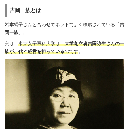
吉岡一族とは
岩本絹子さんと合わせてネットでよく検索されている「
吉
岡一族
」。
実は、
東京女子医科大学は、
大学創立者吉岡弥生さんの一
族が、代々経営を担っている
のです
。