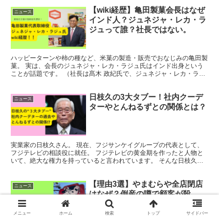
【wiki経歴】亀田製菓会長はなぜ
ニュース
インド人？ジュネジャ・レカ・ラ
ジュって誰？社長ではない。
ハッピーターンや柿の種など、米菓の製造・販売でおなじみの亀田製
菓。 実は、会長のジュネジャ・レカ・ラジュ氏はインド出身という
ことが話題です。 （社長は髙木 政紀氏で、ジュネジャ・レカ・ラジ
ュ氏は会長です） なぜ亀田製菓はインド人を会長に就任...
日枝久の3大タブー！社内クーデ
ニュース
ターやとんねるずとの関係とは？
実業家の日枝久さん。 現在、フジサンケイグループの代表として、
フジテレビの相談役に就任。 フジテレビの黄金期を作ったと人物と
いて、絶大な権力を持っていると言われています。 そんな日枝久さ
んには「３大タブー」と言われるものが。 一体、「３大タ...
【理由3選】やまむらや全店閉店
ニュース
はなぜ？倒産の噂で顧客が殺
到！！
メニュー
ホーム
検索
トップ
サイドバー