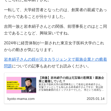
一転して、大学経営者となったのは、創業者の親戚であっ
たからであることが分かりました。
吉岡一族と岩本絹子さんとの関係、前理事長とのはとこ同
士であることなど、興味深いですね。
2024年に経営体制が一新された東京女子医科大学のこれ
からの動きが気になります。
岩本絹子さんの姪が元タカラジェンヌで親族企業との癒着
問題
についての記事もあわせてお読みください。
【画像】岩本絹子の姪は元宝塚の彩輝直！親族企
業と癒着していた？
東京女子医科大学の前理事長として有名な岩本絹子さん。
宝塚ファンとしても知られる岩本絹子さんですが、実は姪
が宝塚歌劇団の元トップスターでした。 何という名前なの
か、また姪の夫が幹部をつとめる企業との癒着の噂につい
ても調べてみました。 岩本絹...
kyoto-mama.com
2025.01.14