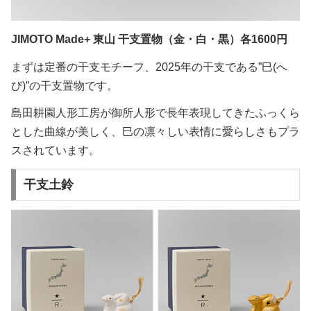
JIMOTO Made+ 東山 干支置物（金・白・黒）各1600円
まずは定番の干支モチーフ、2025年の干支である”巳(へ
び)”の干支置物です。
島田耕園人形工房が御所人形で長年表現してきたふっくら
とした曲線が美しく、巳の凛々しい表情に愛らしさもプラ
スされています。
干支土鈴