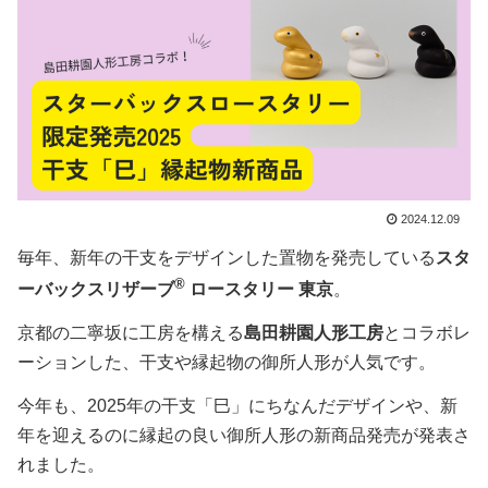
2024.12.09
毎年、新年の干支をデザインした置物を発売している
スタ
®
ーバックスリザーブ
ロースタリー 東京
。
京都の二寧坂に工房を構える
島田耕園人形工房
とコラボレ
ーションした、干支や縁起物の御所人形が人気です。
今年も、2025年の干支「巳」にちなんだデザインや、新
年を迎えるのに縁起の良い御所人形の新商品発売が発表さ
れました。