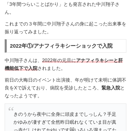
「3年間つらいことばかり」とも発言された中川翔子さ
ん。
これまでの３年間に中川翔子さんの身に起こった出来事を
振り返ってみました。
2022年①/アナフィラキシーショックで入院
中川翔子さんは、
2022年の元旦に
アナフィラキシーと肝
機能低下で入院
されました。
前日の大晦日のイベント出演後、年が明けて未明に体調不
良をXで訴えており、病院を受診したところ、
緊急入院
と
なったようです。
きのうから夜中に全身に頭皮までしっしん？手足
かゆみが凄すぎて全然昨日眠れなくていま目が真
っ赤だしはれてかゆいです😿いろいろ溜まってた