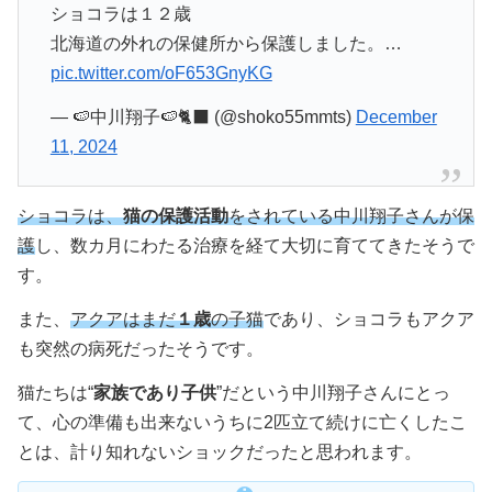
ショコラは１２歳
北海道の外れの保健所から保護しました。…
pic.twitter.com/oF653GnyKG
— 🍉中川翔子🍉🐈‍⬛ (@shoko55mmts)
December
11, 2024
ショコラは、
猫の保護活動
をされている中川翔子さんが保
護
し、数カ月にわたる治療を経て大切に育ててきたそうで
す。
また、
アクアはまだ
１歳
の子猫
であり、ショコラもアクア
も突然の病死だったそうです。
猫たちは“
家族であり子供
”だという中川翔子さんにとっ
て、心の準備も出来ないうちに2匹立て続けに亡くしたこ
とは、計り知れないショックだったと思われます。