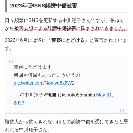
2023年③/SNS誹謗中傷被害
日々頻繁にSNSを更新する中川翔子さんですが、兼ねて
から
被害妄想による
誹謗中傷被害
に悩まされてきました。
2023年6月には遂に「
警察にとどける
」と宣言されていま
す。
警察にとどけます
何回も何回もあったこういうの
pic.twitter.com/Nomvq8x6W2
— 🍉中川翔子🍉🐈‍⬛ (@shoko55mmts)
May 31,
2023
複数人から数えきれないほどの誹謗中傷を受けてきたと思
われる中川翔子さん。