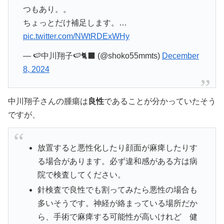
つもあり。。
ちょっとだけ補足します。…
pic.twitter.com/NWtRDExWHy
— 🍉中川翔子🍉🐈‍⬛ (@shoko55mmts)
December
8, 2024
中川翔子さんの腫瘍は
良性
であることが分かっていたそう
ですが、
放置すると悪性化したり顔面が麻痺したりす
る場合があります。必ず違和感がある方は病
院で検査してください。
針検査で良性でも割ってみたら悪性の場合も
多いそうです。神経が絡まっている場所だか
ら、手術で麻痺する可能性が高いけれど 健