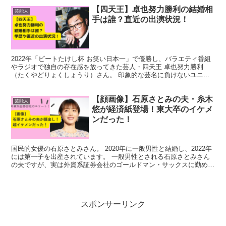
【四天王】卓也努力勝利の結婚相
芸能人
手は誰？直近の出演状況！
2022年「ビートたけし杯 お笑い日本一」で優勝し、バラエティ番組
やラジオで独自の存在感を放ってきた芸人・四天王 卓也努力勝利
（たくやどりょくしょうり）さん。 印象的な芸名に負けないユニー
クなキャラクターと、家庭的な一面をもつ彼ですが、結婚...
【顔画像】石原さとみの夫・糸木
芸能人
悠が経済紙登場！東大卒のイケメ
ンだった！
国民的女優の石原さとみさん。 2020年に一般男性と結婚し、2022年
には第一子を出産されています。 一般男性とされる石原さとみさん
の夫ですが、実は外資系証券会社のゴールドマン・サックスに勤める
糸木悠（いときゆう）さんであることが報じられて...
スポンサーリンク