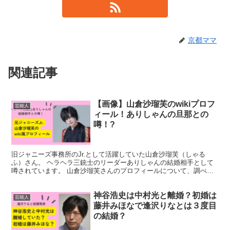
京都ママ
関連記事
【画像】山倉沙瑠芙のwikiプロフ
芸能人
ィール！ありしゃんの旦那との
噂！?
旧ジャニーズ事務所のJr.として活躍していた山倉沙瑠芙（しゃる
ふ）さん。 ヘラヘラ三銃士のリーダーありしゃんの結婚相手として
噂されています。 山倉沙瑠芙さんのプロフィールについて、調べて
みました。 山倉沙瑠芙のwiki風プロフィール 氏名山...
神谷浩史は中村光と離婚？初婚は
芸能人
藤井みほなで逢沢りなとは３度目
の結婚？