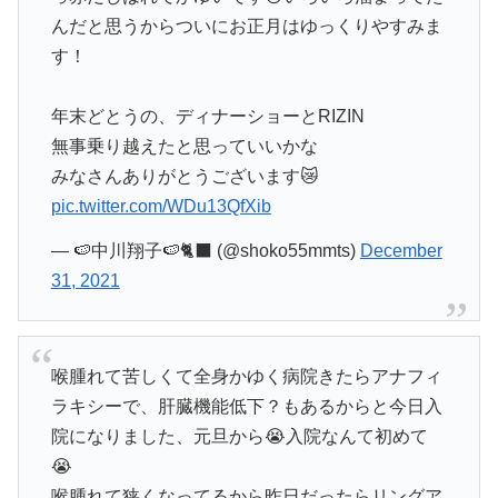
んだと思うからついにお正月はゆっくりやすみま
す！
年末どとうの、ディナーショーとRIZIN
無事乗り越えたと思っていいかな
みなさんありがとうございます😿
pic.twitter.com/WDu13QfXib
— 🍉中川翔子🍉🐈‍⬛ (@shoko55mmts)
December
31, 2021
喉腫れて苦しくて全身かゆく病院きたらアナフィ
ラキシーで、肝臓機能低下？もあるからと今日入
院になりました、元旦から😭入院なんて初めて
😭
喉腫れて狭くなってるから昨日だったらリングア