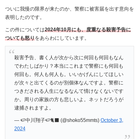
ついに我慢の限界が来たのか、警察に被害届を出す意向を
表明したのです。
この件については
2024年10月にも、度重なる殺害予告に
ついても怒り
をあらわにしています。
殺害予告、書く人が次から次に何回も何回もなん
でわたしばかり？本当にこれまで警察にも何回も
何回も。何人も何人も。いいかげんにしてほしい
が次々と出てくるのが別個体なんですよ。警察に
つきだされる人生になるなんて情けなくないです
か。周りの家族の方も悲しいよ。ネットだろうが
逮捕されますよ。
— 🍉中川翔子🍉🐈‍⬛ (@shoko55mmts)
October 3,
2024