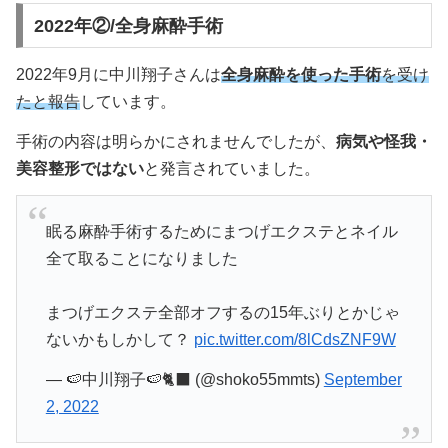
2022年②/全身麻酔手術
2022年9月に中川翔子さんは
全身麻酔を使った手術
を受け
たと報告
しています。
手術の内容は明らかにされませんでしたが、
病気や怪我・
美容整形ではない
と発言されていました。
眠る麻酔手術するためにまつげエクステとネイル
全て取ることになりました
まつげエクステ全部オフするの15年ぶりとかじゃ
ないかもしかして？
pic.twitter.com/8lCdsZNF9W
— 🍉中川翔子🍉🐈‍⬛ (@shoko55mmts)
September
2, 2022