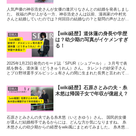
人気声優の神谷浩史さんが女優の逢沢りなさんとの結婚を発表しまし
た。 祝福の声が上がる一方、神谷浩史さんは以前、漫画家の中村光
さんと結婚していたのでは？何回目の結婚なの？と疑問の声が上がっ
ています。 神谷浩史さんがそのように言われている理由に...
【wiki経歴】道休蓮の身長や学歴
芸能人
は？幼少期の写真がイケメンすぎ
る！
2025年1月23日発売のモード誌「SPUR（シュプール）」３月号で表
紙を飾る、道休蓮（どうきゅうれん）さん。 タレントの紗栄子さん
とプロ野球選手ダルビッシュ有さんの間に生まれた長男と言われてい
ます。 「16歳の超新生」と言われる道休蓮さん...
【wiki経歴】石原さとみの夫・糸
芸能人
木悠は帰国子女で年収が億超え？
石原さとみさんの夫である糸木悠（いときゆう）さん。 国民的女優
が選んだ結婚相手であるからには、どんな方か気になりますね。 糸
木悠さんの幼少期からの経歴をwiki風にまとめてみました。 糸木悠の
wiki風プロフィール 氏名糸木悠（いとき ゆう...