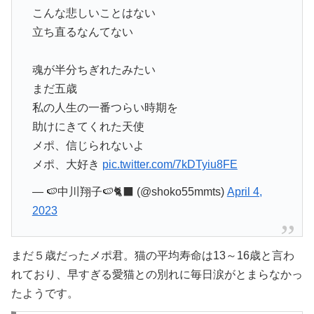
こんな悲しいことはない
立ち直るなんてない
魂が半分ちぎれたみたい
まだ五歳
私の人生の一番つらい時期を
助けにきてくれた天使
メポ、信じられないよ
メポ、大好き
pic.twitter.com/7kDTyiu8FE
— 🍉中川翔子🍉🐈‍⬛ (@shoko55mmts)
April 4,
2023
まだ５歳だったメポ君。猫の平均寿命は13～16歳と言わ
れており、早すぎる愛猫との別れに毎日涙がとまらなかっ
たようです。