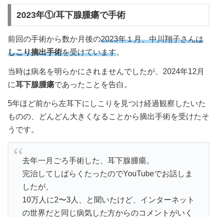
2023年①/耳下腺腫瘍で手術
前回の手術から数か月後の
2023年１月、中川翔子さんは
しこり摘出手術
を受けています
。
当時は病名を明らかにされませんでしたが、2024年12月
に
耳下腺腫瘍
であったことを告白。
5年ほど前から左耳下にしこりを見つけ経過観察したいた
ものの、どんどん大きくなることから摘出手術を受けたそ
うです。
去年一月ごろ手術した、耳下腺腫瘍。
完治してしばらくたったのでYouTubeでお話しま
したが、
10万人に2〜3人、と聞いたけど、インターネット
の世界だと同じ病気した方からのコメントがいく