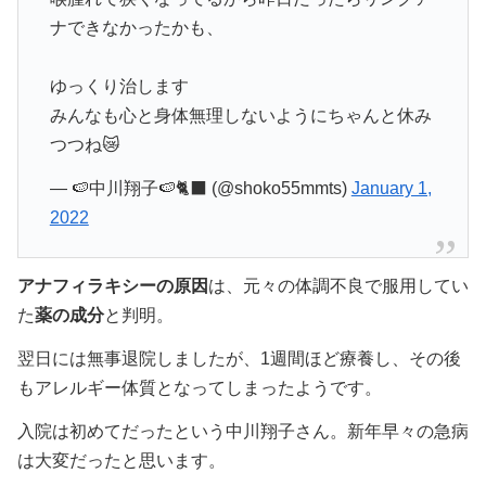
ナできなかったかも、
ゆっくり治します
みんなも心と身体無理しないようにちゃんと休み
つつね😿
— 🍉中川翔子🍉🐈‍⬛ (@shoko55mmts)
January 1,
2022
アナフィラキシーの原因
は、元々の体調不良で服用してい
た
薬の成分
と判明。
翌日には無事退院しましたが、1週間ほど療養し、その後
もアレルギー体質となってしまったようです。
入院は初めてだったという中川翔子さん。新年早々の急病
は大変だったと思います。