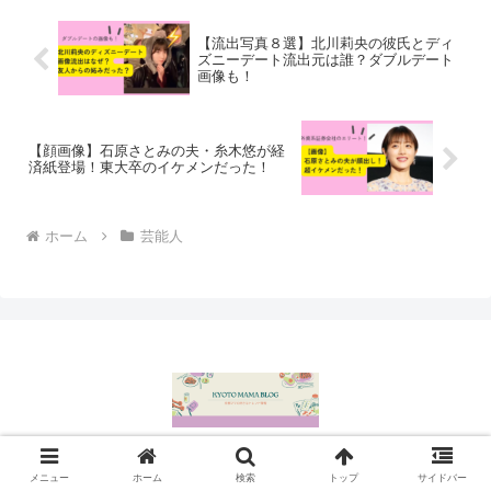
【流出写真８選】北川莉央の彼氏とディ
ズニーデート流出元は誰？ダブルデート
画像も！
【顔画像】石原さとみの夫・糸木悠が経
済紙登場！東大卒のイケメンだった！
ホーム
芸能人
プロフィール
サイトマップ
メニュー
ホーム
検索
トップ
サイドバー
お問い合わせ