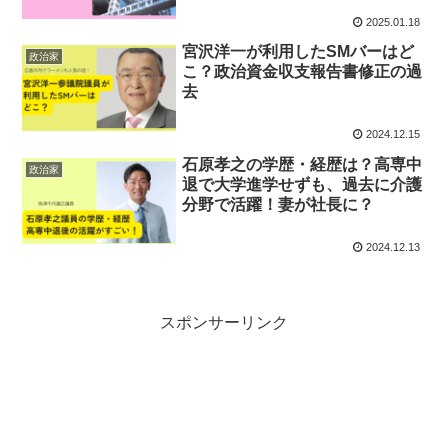
2025.01.18
宮沢洋一が利用したSMバーはど
政治家
こ？政治資金収支報告書修正の過
去
2024.12.15
石原孝之の学歴・経歴は？高専中
政治家
退で大学進学せずも、過去に介護
分野で活躍！妻が社長に？
2024.12.13
スポンサーリンク