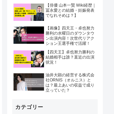
【俳優 山本一賢 Wiki経歴｜
冨永愛との結婚・妊娠発表
でなれそめは？】
【画像】四天王・卓也努力
勝利の水曜日のダウンタウ
ン出演内容！次世代リアク
ション王選手権で活躍！
【四天王】卓也努力勝利の
結婚相手は誰？直近の出演
状況！
油井大顕の経営する株式会
社ORNIS（オルニス）と
は？最上あいの収益で成り
立っていた？
カテゴリー