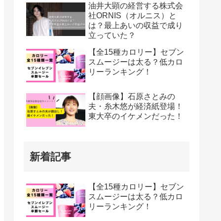
油井大顕の経営する株式会
社ORNIS（オルニス）と
は？最上あいの収益で成り
立っていた？
【全15種カロリー】セブン
スムージーは太る？低カロ
リーランキング！
【顔画像】石原さとみの
夫・糸木悠が経済紙登場！
東大卒のイケメンだった！
新着記事
【全15種カロリー】セブン
スムージーは太る？低カロ
リーランキング！