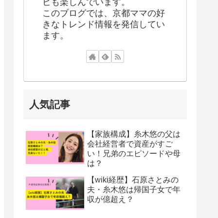
ビも楽しんでいます。
このブログでは、京都ママの好
きなトレンド情報を発信してい
ます。
人気記事
【家族構成】糸木悠の父は
会社経営者で資産がすご
い！兄弟のエピソードや母
は？
【wiki経歴】石原さとみの
夫・糸木悠は帰国子女で年
収が億超え？