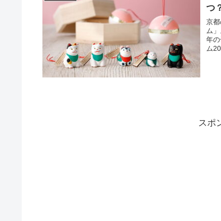
つ
京都
ム」
年の
ム2
スポ