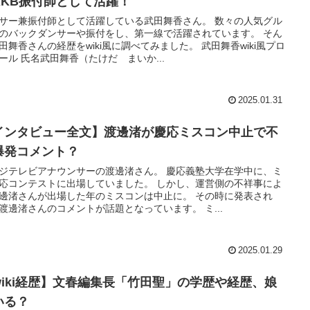
AKB振付師として活躍！
サー兼振付師として活躍している武田舞香さん。 数々の人気グル
のバックダンサーや振付をし、第一線で活躍されています。 そん
田舞香さんの経歴をwiki風に調べてみました。 武田舞香wiki風プロ
ール 氏名武田舞香（たけだ まいか...
2025.01.31
インタビュー全文】渡邊渚が慶応ミスコン中止で不
爆発コメント？
ジテレビアナウンサーの渡邊渚さん。 慶応義塾大学在学中に、ミ
応コンテストに出場していました。 しかし、運営側の不祥事によ
邊渚さんが出場した年のミスコンは中止に。 その時に発表され
渡邊渚さんのコメントが話題となっています。 ミ...
2025.01.29
wiki経歴】文春編集長「竹田聖」の学歴や経歴、娘
いる？