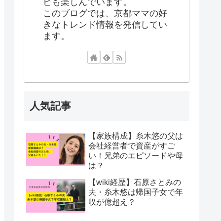
ビも楽しんでいます。
このブログでは、京都ママの好
きなトレンド情報を発信してい
ます。
人気記事
【家族構成】糸木悠の父は
会社経営者で資産がすご
い！兄弟のエピソードや母
は？
【wiki経歴】石原さとみの
夫・糸木悠は帰国子女で年
収が億超え？