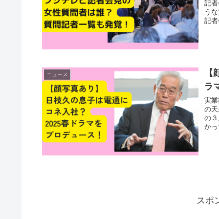
記者
うな
記者
【
ニュース
ラ
実業
の天
の３
かっ
スポ