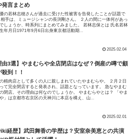
や発言まとめ
優の若林志穂さんが過去に受けた性被害を告発したことが話題で
 相手は、ミュージシャンの長渕剛さん。 ２人の間に一体何があっ
でしょうか、時系列にまとめてみました。 若林志保とは 氏名若林
生年月日1971年9月6日出身東京都活動期...
2025.02.04
理由3選】やまむらや全店閉店はなぜ？倒産の噂で顧
が殺到！！
の精肉店として多くの人に親しまれていたやまむらや。 ２月２日
って完全閉店すると発表され、話題となっています。 急なやまむ
の閉店。その理由は何なのでしょうか。 やまむらやとは？ 「やま
や」は京都市右京区の天神川に本店を構え、山...
2025.02.01
wiki経歴】武田舞香の学歴は？安室奈美恵との共演