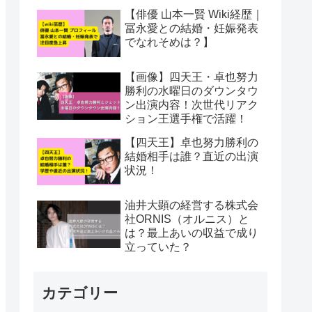
【俳優 山本一賢 Wiki経歴｜
冨永愛との結婚・妊娠発表
でなれそめは？】
【画像】四天王・卓也努力
勝利の水曜日のダウンタウ
ン出演内容！次世代リアク
ション王選手権で活躍！
【四天王】卓也努力勝利の
結婚相手は誰？直近の出演
状況！
油井大顕の経営する株式会
社ORNIS（オルニス）と
は？最上あいの収益で成り
立っていた？
カテゴリー