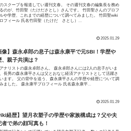
のスクープを報道してい週刊文春。 その週刊文春の編集長を務め
るのが、竹田聖（たけださとし）さんです。 竹田聖さんのプロフ
ルや学歴、これまでの経歴について調べてみました。 竹田聖wiki
ロフィール 氏名竹田聖（たけだ さとし）...
2025.01.29
画像】森永卓郎の息子は森永康平で元SBI！学歴や
歴、親子共演は？
アナリストの森永卓郎さん。 森永卓郎さんには2人の息子がいま
、長男の森永康平さんは父とおなじ経済アナリストとして活躍さ
います。 父の背中を追う、森永康平さんの学歴や経歴について調
みました。 森永康平プロフィール 氏名森永康平...
2025.01.29
wiki経歴】望月衣塑子の学歴や家族構成は？父や夫
記者で弟の顔写真も！