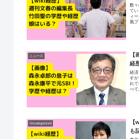
数々
てい
ィー
風プ
【
ニュース
経
経済
すが
れて
べて
【
Uncategorized
も