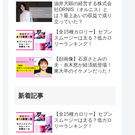
油井大顕の経営する株式会
社ORNIS（オルニス）と
は？最上あいの収益で成り
立っていた？
【全15種カロリー】セブン
スムージーは太る？低カロ
リーランキング！
【顔画像】石原さとみの
夫・糸木悠が経済紙登場！
東大卒のイケメンだった！
新着記事
【全15種カロリー】セブン
スムージーは太る？低カロ
リーランキング！