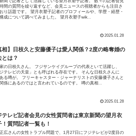
新聞で記者として活躍している望月衣塑子記者。 数々の記者会見
時間の質問を繰り返すなど、会見ニュースの視聴者からも注目さ
おり話題です。 望月衣塑子記者のプロフィールや、学歴・経歴・
構成について調べてみました。 望月衣塑子wik...
2025.01.28
真相】日枝久と安藤優子は愛人関係？2度の略奪婚の
去とは？
家の日枝久さん。 フジサンケイグループの代表といて活躍し、
ジテレビの天皇」とも呼ばれる存在です。 そんな日枝久さんに
ある噂が。 フリーキャスター・ジャーナリストの安藤優子さんと
関係にあるのではと言われているのです。 噂の真相...
2025.01.28
ジテレビ記者会見の女性質問者は東京新聞の望月衣
子！質問記者一覧も！
正広さんの女性トラブル問題で、1月27日にフジテレビが2度目の