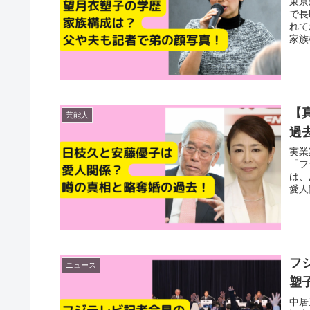
東京
で長
れて
家族
【
芸能人
過
実業
「フ
は、
愛人
フ
ニュース
塑
中居