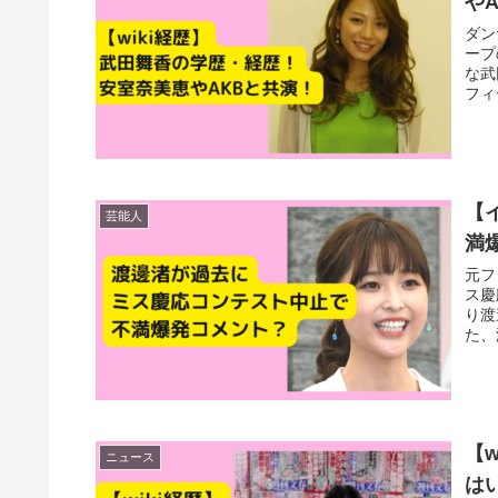
や
ダン
ープ
な武
フィ
【
芸能人
満
元フ
ス慶
り渡
た、
【
ニュース
は