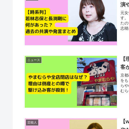
演
元女
す。
たの
志穂
【
ニュース
客
京都
をも
らや
むら
【
芸能人