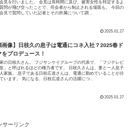
会見を行いました。 会見は長時間に及び、被害女性を特定するよ
質問が飛び交ったことで、司会者から制止される場面も。 今回の
会見で質問していた記者とその所属について調...
2025.01.27
顔画像】日枝久の息子は電通にコネ入社？2025春ド
マをプロデュース！
家の日枝久さん。 フジサンケイグループの代表で、「フジテレビ
皇」と呼ばれるほどの権力者です。 日枝久さんは、妻と一人息子
人家族。 息子である日枝広道さんは、電通に勤めていることが分
ています。 気になる、日枝広道さんの活躍につ...
2025.01.27
ンサーリンク